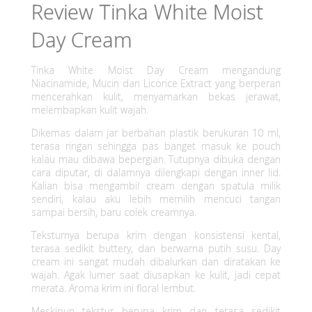
Review Tinka White Moist
Day Cream
Tinka White Moist Day Cream mengandung
Niacinamide, Mucin dan Licorice Extract yang berperan
mencerahkan kulit, menyamarkan bekas jerawat,
melembapkan kulit wajah.
Dikemas dalam jar berbahan plastik berukuran 10 ml,
terasa ringan sehingga pas banget masuk ke pouch
kalau mau dibawa bepergian. Tutupnya dibuka dengan
cara diputar, di dalamnya dilengkapi dengan inner lid.
Kalian bisa mengambil cream dengan spatula milik
sendiri, kalau aku lebih memilih mencuci tangan
sampai bersih, baru colek creamnya.
Teksturnya berupa krim dengan konsistensi kental,
terasa sedikit buttery, dan berwarna putih susu. Day
cream ini sangat mudah dibalurkan dan diratakan ke
wajah. Agak lumer saat diusapkan ke kulit, jadi cepat
merata. Aroma krim ini floral lembut.
Meskipun tekstur berupa krim dan terasa sedikit