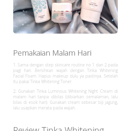
Pemakaian Malam Hari
1. Sama dengan step skincare routine no 1 dan 2 pada
pagi hari. Bersihkan wajah dengan Tinka Whitening
Facial Foam. Hapus makeup dulu ya pastinya. Setelah
itu pakai Tinka Whitening Toner.
2. Gunakan Tinka Luminous Whitening Night Cream di
malam hari tanpa dibilas (dibiarkan semalaman, lalu
bilas di esok hari). Gunakan cream sebesar biji jagung,
lalu usapkan merata pada wajah.
Review Tinka Whitening