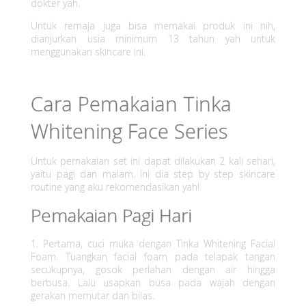
m
dokter yah.
Untuk remaja juga bisa memakai produk ini nih,
a
dianjurkan usia minimum 13 tahun yah untuk
menggunakan skincare ini.
n
d
Cara Pemakaian Tinka
i
Whitening Face Series
K
Untuk pemakaian set ini dapat dilakukan 2 kali sehari,
u
yaitu pagi dan malam. Ini dia step by step skincare
routine yang aku rekomendasikan yah!
l
Pemakaian Pagi Hari
i
1. Pertama, cuci muka dengan Tinka Whitening Facial
t
Foam. Tuangkan facial foam pada telapak tangan
secukupnya, gosok perlahan dengan air hingga
berbusa. Lalu usapkan busa pada wajah dengan
gerakan memutar dan bilas.