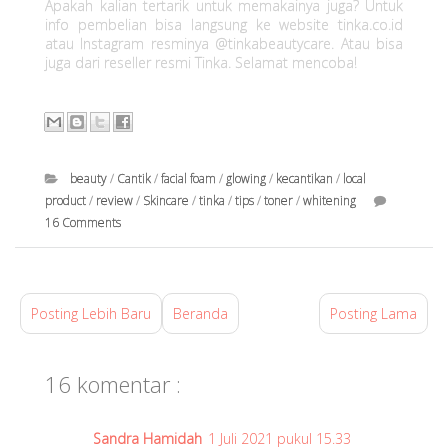
Apakah kalian tertarik untuk memakainya juga? Untuk
info pembelian bisa langsung ke website tinka.co.id
atau Instagram resminya @tinkabeautycare. Atau bisa
juga dari reseller resmi Tinka. Selamat mencoba!
beauty
/
Cantik
/
facial foam
/
glowing
/
kecantikan
/
local
product
/
review
/
Skincare
/
tinka
/
tips
/
toner
/
whitening
16 Comments
d
i
J
Posting Lebih Baru
Beranda
Posting Lama
u
l
16 komentar :
i
0
1
Sandra Hamidah
1 Juli 2021 pukul 15.33