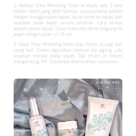
2. Aplikasi Tinka Whitening Toner di wajah, ada 2 cara
silakan dipilih yang lebih nyaman. Cara pertama adalah
dengan menggunakan kapas, spray toner ke kapas dan
usapkan pada wajah secara perlahan. Cara lainnya
adalah tanpa kapas. Tutup mata dan spray langsung ke
wajah dengan jarak +/- 15 cm.
3. Pakai Tinka Whitening Moist Day Cream di pagi dan
siang hari. Cream digunakan sebesar biji jagung. Lalu
usapkan merata pada wajah. Day cream ini belum
mengandung SPF. Sebaiknya ditambahkan sunscreen.