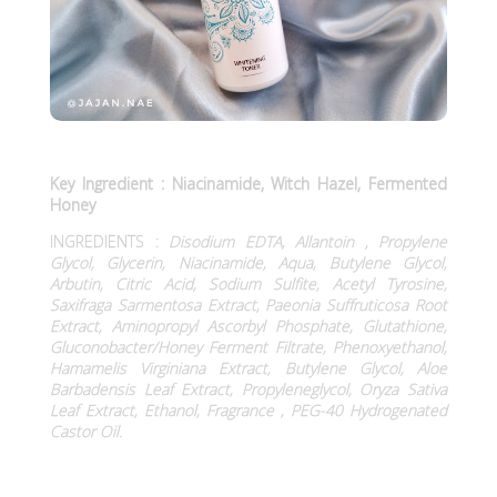
Key Ingredient : Niacinamide, Witch Hazel, Fermented
Honey
INGREDIENTS :
Disodium EDTA, Allantoin , Propylene
Glycol, Glycerin, Niacinamide, Aqua, Butylene Glycol,
Arbutin, Citric Acid, Sodium Sulfite, Acetyl Tyrosine,
Saxifraga Sarmentosa Extract, Paeonia Suffruticosa Root
Extract, Aminopropyl Ascorbyl Phosphate, Glutathione,
Gluconobacter/Honey Ferment Filtrate, Phenoxyethanol,
Hamamelis Virginiana Extract, Butylene Glycol, Aloe
Barbadensis Leaf Extract, Propyleneglycol, Oryza Sativa
Leaf Extract, Ethanol, Fragrance , PEG-40 Hydrogenated
Castor Oil.