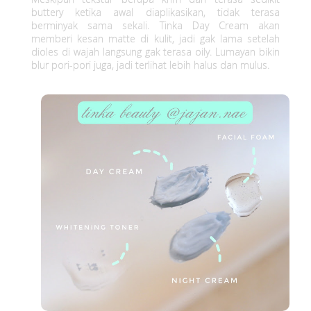
buttery ketika awal diaplikasikan, tidak terasa
berminyak sama sekali. Tinka Day Cream akan
memberi kesan matte di kulit, jadi gak lama setelah
dioles di wajah langsung gak terasa oily. Lumayan bikin
blur pori-pori juga, jadi terlihat lebih halus dan mulus.