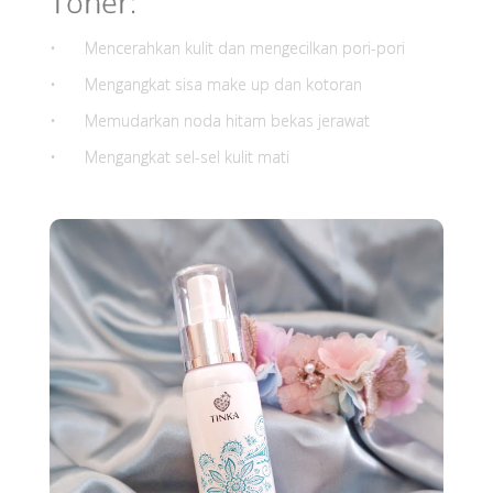
Toner:
•
Mencerahkan kulit dan mengecilkan pori-pori
•
Mengangkat sisa make up dan kotoran
•
Memudarkan noda hitam bekas jerawat
•
Mengangkat sel-sel kulit mati