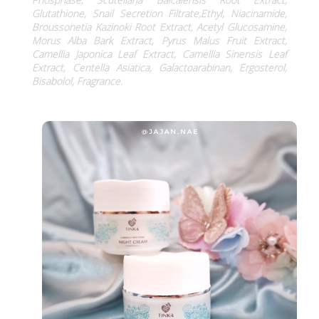
Glutathione, Snail Secretion Filtrate,Ethyl, Niacinamide,
Broussonetia Kazinoki Root Extract, Acetyl Glucosamine,
Morus Alba Bark Extract, Pyrus Malus Fruit Extract,
Camellia Japonica Leaf Extract, Camellia Sinensis Leaf
Extract, Centella Asiatica, Galactoarabinan, Ergosterol,
Bisabolol, Fragrance.