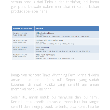
semua produk dari Tinka sudah terdaftar, jadi kamu
c
gak perlu khawatir dalam memakai ini karena bukan
produk abal-abal hehe.
a
r
e
y
a
n
g
Rangkaian skincare Tinka Whitening Face Series diklaim
aman untuk semua jenis kulit. Seperti yang sudah
N
kubahas di awal, kulitku yang sensitif aja aman
memakai produk ini hehe.
y
Selain itu, aman untuk ibu menyusui dan ibu hamil.
a
Kecuali untuk kondisi khusus di mana kulit ibu sangat
sensitif dan alergi produk tertentu, bisa konsultasi ke