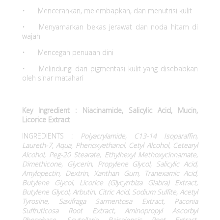
•
Mencerahkan, melembapkan, dan menutrisi kulit
•
Menyamarkan bekas jerawat dan noda hitam di
wajah
•
Mencegah penuaan dini
•
Melindungi dari pigmentasi kulit yang disebabkan
oleh sinar matahari
Key Ingredient : Niacinamide, Salicylic Acid, Mucin,
Licorice Extract
INGREDIENTS :
Polyacrylamide, C13-14 Isoparaffin,
Laureth-7, Aqua, Phenoxyethanol, Cetyl Alcohol, Cetearyl
Alcohol, Peg-20 Stearate, Ethylhexyl Methoxycinnamate,
Dimethicone, Glycerin, Propylene Glycol, Salicylic Acid,
Amylopectin, Dextrin, Xanthan Gum, Tranexamic Acid,
Butylene Glycol, Licorice (Glycyrrbiza Glabra) Extract,
Butylene Glycol, Arbutin, Citric Acid, Sodium Sulfite, Acetyl
Tyrosine, Saxifraga Sarmentosa Extract, Paconia
Suffruticosa Root Extract, Aminopropyl Ascorbyl
Phosphase, Scutellaria Baicalensis Root Extract,