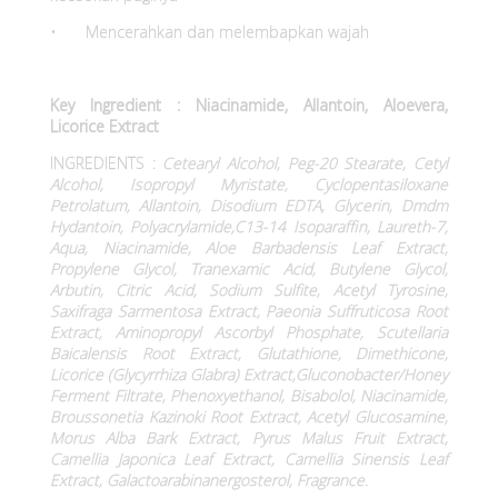
•
Mencerahkan dan melembapkan wajah
Key Ingredient : Niacinamide, Allantoin, Aloevera,
Licorice Extract
INGREDIENTS :
Cetearyl Alcohol, Peg-20 Stearate, Cetyl
Alcohol, Isopropyl Myristate, Cyclopentasiloxane
Petrolatum, Allantoin, Disodium EDTA, Glycerin, Dmdm
Hydantoin, Polyacrylamide,C13-14 Isoparaffin, Laureth-7,
Aqua, Niacinamide, Aloe Barbadensis Leaf Extract,
Propylene Glycol, Tranexamic Acid, Butylene Glycol,
Arbutin, Citric Acid, Sodium Sulfite, Acetyl Tyrosine,
Saxifraga Sarmentosa Extract, Paeonia Suffruticosa Root
Extract, Aminopropyl Ascorbyl Phosphate, Scutellaria
Baicalensis Root Extract, Glutathione, Dimethicone,
Licorice (Glycyrrhiza Glabra) Extract,Gluconobacter/Honey
Ferment Filtrate, Phenoxyethanol, Bisabolol, Niacinamide,
Broussonetia Kazinoki Root Extract, Acetyl Glucosamine,
Morus Alba Bark Extract, Pyrus Malus Fruit Extract,
Camellia Japonica Leaf Extract, Camellia Sinensis Leaf
Extract, Galactoarabinanergosterol, Fragrance.