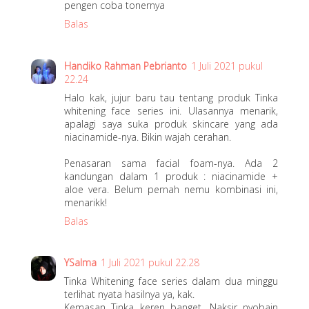
pengen coba tonernya
Balas
Handiko Rahman Pebrianto
1 Juli 2021 pukul
22.24
Halo kak, jujur baru tau tentang produk Tinka
whitening face series ini. Ulasannya menarik,
apalagi saya suka produk skincare yang ada
niacinamide-nya. Bikin wajah cerahan.
Penasaran sama facial foam-nya. Ada 2
kandungan dalam 1 produk : niacinamide +
aloe vera. Belum pernah nemu kombinasi ini,
menarikk!
Balas
YSalma
1 Juli 2021 pukul 22.28
Tinka Whitening face series dalam dua minggu
terlihat nyata hasilnya ya, kak.
Kemasan Tinka keren banget. Naksir nyobain