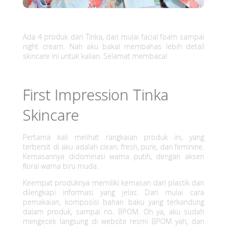
S
e
Ada 4 produk dari Tinka, dari mulai facial foam sampai
night cream. Nah aku bakal membahas lebih detail
r
skincare ini untuk kalian. Selamat membaca!
i
First Impression Tinka
e
Skincare
s
,
Pertama kali melihat rangkaian produk ini, yang
terbersit di aku adalah clean, fresh, pure, dan feminine.
S
Kemasannya didominasi warna putih, dengan aksen
floral warna biru muda.
k
Keempat produknya memiliki kemasan dari plastik dan
i
dilengkapi informasi yang jelas. Dari mulai cara
pemakaian, komposisi bahan baku yang terkandung
dalam produk, sampai no. BPOM. Oh ya, aku sudah
n
mengecek langsung di website resmi BPOM yah, dan