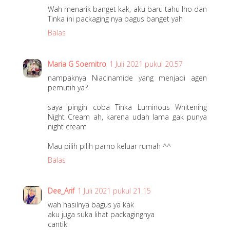
,
Wah menarik banget kak, aku baru tahu lho dan
2
Tinka ini packaging nya bagus banget yah
0
Balas
2
1
Maria G Soemitro
1 Juli 2021 pukul 20.57
nampaknya Niacinamide yang menjadi agen
pemutih ya?
saya pingin coba Tinka Luminous Whitening
Night Cream ah, karena udah lama gak punya
night cream
Mau pilih pilih parno keluar rumah ^^
Balas
Dee_Arif
1 Juli 2021 pukul 21.15
wah hasilnya bagus ya kak
aku juga suka lihat packagingnya
cantik