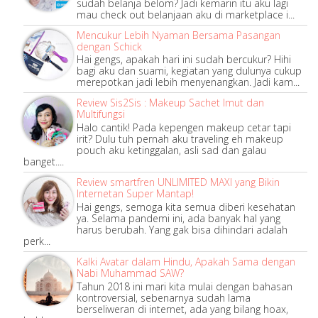
sudah belanja belom? Jadi kemarin itu aku lagi
mau check out belanjaan aku di marketplace i...
Mencukur Lebih Nyaman Bersama Pasangan
dengan Schick
Hai gengs, apakah hari ini sudah bercukur? Hihi
bagi aku dan suami, kegiatan yang dulunya cukup
merepotkan jadi lebih menyenangkan. Jadi kam...
Review Sis2Sis : Makeup Sachet Imut dan
Multifungsi
Halo cantik! Pada kepengen makeup cetar tapi
irit? Dulu tuh pernah aku traveling eh makeup
pouch aku ketinggalan, asli sad dan galau
banget....
Review smartfren UNLIMITED MAXI yang Bikin
Internetan Super Mantap!
Hai gengs, semoga kita semua diberi kesehatan
ya. Selama pandemi ini, ada banyak hal yang
harus berubah. Yang gak bisa dihindari adalah
perk...
Kalki Avatar dalam Hindu, Apakah Sama dengan
Nabi Muhammad SAW?
Tahun 2018 ini mari kita mulai dengan bahasan
kontroversial, sebenarnya sudah lama
berseliweran di internet, ada yang bilang hoax,