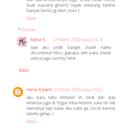
buat suasana gloomy kayak sekarang karena
banyak berita yg bikin stres :(
Balas
Balasan
Ratna K
23 Maret 2020 pukul 19.14
iyaa aku sedih banget shade hailey
discontinue hikss, gapapa deh paka shade
adora juga cucmey hehe
Balas
Herva Yulyanti
23 Maret 2020 pukul 16.42
aku baru tahu elshekin ini lokal dan ada
kliniknya juga di Yogya mba hehehe suka sih liat
warnanya tapi kalau aku pake ga cocok karena
bibirku gelap :)
Balas