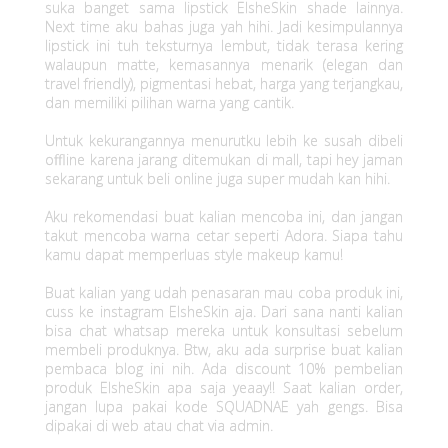
suka banget sama lipstick ElsheSkin shade lainnya.
Next time aku bahas juga yah hihi. Jadi kesimpulannya
lipstick ini tuh teksturnya lembut, tidak terasa kering
walaupun matte, kemasannya menarik (elegan dan
travel friendly), pigmentasi hebat, harga yang terjangkau,
dan memiliki pilihan warna yang cantik.
Untuk kekurangannya menurutku lebih ke susah dibeli
offline karena jarang ditemukan di mall, tapi hey jaman
sekarang untuk beli online juga super mudah kan hihi.
Aku rekomendasi buat kalian mencoba ini, dan jangan
takut mencoba warna cetar seperti Adora. Siapa tahu
kamu dapat memperluas style makeup kamu!
Buat kalian yang udah penasaran mau coba produk ini,
cuss ke instagram ElsheSkin aja. Dari sana nanti kalian
bisa chat whatsap mereka untuk konsultasi sebelum
membeli produknya. Btw, aku ada surprise buat kalian
pembaca blog ini nih. Ada discount 10% pembelian
produk ElsheSkin apa saja yeaay!! Saat kalian order,
jangan lupa pakai kode SQUADNAE yah gengs. Bisa
dipakai di web atau chat via admin.