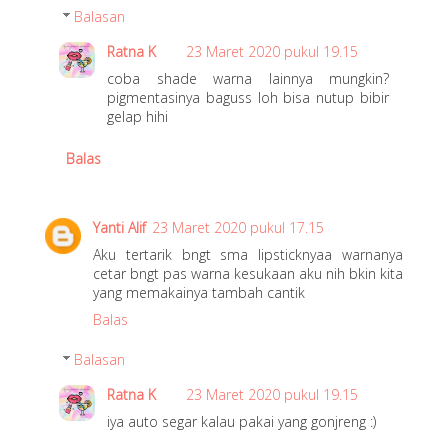
Balasan
Ratna K
23 Maret 2020 pukul 19.15
coba shade warna lainnya mungkin?
pigmentasinya baguss loh bisa nutup bibir
gelap hihi
Balas
Yanti Alif
23 Maret 2020 pukul 17.15
Aku tertarik bngt sma lipsticknyaa warnanya
cetar bngt pas warna kesukaan aku nih bkin kita
yang memakainya tambah cantik
Balas
Balasan
Ratna K
23 Maret 2020 pukul 19.15
iya auto segar kalau pakai yang gonjreng :)