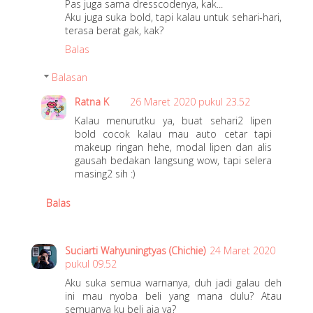
Pas juga sama dresscodenya, kak...
Aku juga suka bold, tapi kalau untuk sehari-hari,
terasa berat gak, kak?
Balas
Balasan
Ratna K
26 Maret 2020 pukul 23.52
Kalau menurutku ya, buat sehari2 lipen
bold cocok kalau mau auto cetar tapi
makeup ringan hehe, modal lipen dan alis
gausah bedakan langsung wow, tapi selera
masing2 sih :)
Balas
Suciarti Wahyuningtyas (Chichie)
24 Maret 2020
pukul 09.52
Aku suka semua warnanya, duh jadi galau deh
ini mau nyoba beli yang mana dulu? Atau
semuanya ku beli aja ya?