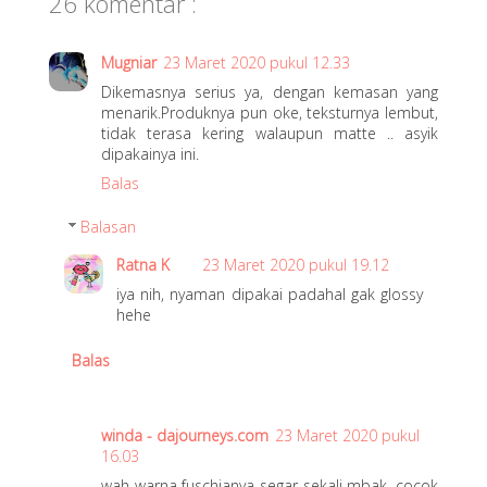
26 komentar :
e
t
2
Mugniar
23 Maret 2020 pukul 12.33
1
Dikemasnya serius ya, dengan kemasan yang
,
menarik.Produknya pun oke, teksturnya lembut,
tidak terasa kering walaupun matte .. asyik
2
dipakainya ini.
0
Balas
2
0
Balasan
Ratna K
23 Maret 2020 pukul 19.12
iya nih, nyaman dipakai padahal gak glossy
hehe
Balas
winda - dajourneys.com
23 Maret 2020 pukul
16.03
wah warna fuschianya segar sekali mbak, cocok