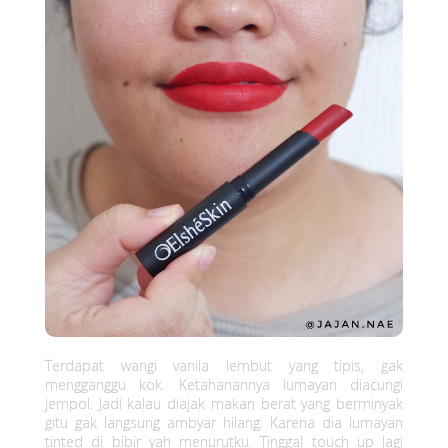
Terdapat wangi vanila lembut yang tipis, gak
mengganggu kok. Ketahanannya lumayan diacungi
jempol. Jadi kalau diajak makan berat yang berminyak
gitu gak langsung ambyar hilang. Karena dia lumayan
tinted di bibir yah menurutku. Tinggal touch up lagi