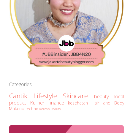
Categories
Cantik
Lifestyle
Skincare
beauty
local
product
Kuliner
finance
kesehatan
Hair and Body
Makeup
techno
Korean Beauty