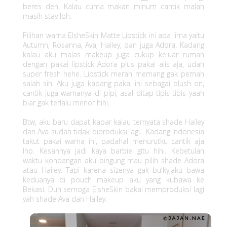
beres deh. Kalau cuma makan minum cantik malah
masih stay loh.
Pilihan warna ElsheSkin Matte Lipstick ini ada lima yaitu
Autumn, Rosanna, Ava, Hailey, dan juga Adora. Kadang
kalau aku malas makeup juga cukup keluar rumah
dengan pakai lipstick Adora plus pakai alis aja, udah
super fresh hehe. Lipstick merah memang gak pernah
salah sih. Aku juga kadang pakai ini sebagai blush on,
cantik juga warnanya di pipi, asal ditap tipis-tipis yaah
biar gak terlalu menor hihi.
Btw, aku baru dapat kabar kalau ternyata shade Hailey
dan Ava sudah tidak diproduksi lagi. Kadang Indonesia
takut pakai warna ini, padahal menurutku cantik aja
lho. Kesannya jadi kaya barbie gitu hihi. Kebetulan
waktu kondangan aku bingung mau pilih shade Adora
atau Hailey. Tapi karena sizenya gak bulky,aku bawa
keduanya di pouch makeup aku yang kubawa ke
Bekasi. Duh semoga ElsheSkin bakal memproduksi lagi
yah shade Ava dan Hailey.