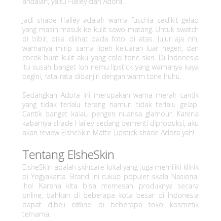
andalan, yaitu Hailey dan Adora.
t
Jadi shade Hailey adalah warna fuschia sedikit gelap
i
yang masih masuk ke kulit sawo matang. Untuk swatch
di bibir, bisa dilihat pada foto di atas. Jujur aja nih,
warnanya mirip sama lipen keluaran luar negeri, dan
c
cocok buat kulit aku yang cold tone skin. Di Indonesia
itu susah banget loh nemu lipstick yang warnanya kaya
k
begini, rata-rata dibanjiri dengan warm tone huhu.
:
Sedangkan Adora ini merupakan warna merah cantik
yang tidak terlalu terang namun tidak terlalu gelap.
C
Cantik banget kalau pengen nuansa glamour. Karena
kabarnya shade Hailey sedang berhenti diproduksi, aku
e
akan review ElsheSkin Matte Lipstick shade Adora yah!
t
Tentang ElsheSkin
a
ElsheSkin adalah skincare lokal yang juga memiliki klinik
di Yogyakarta. Brand ini cukup populer skala Nasional
lho! Karena kita bisa memesan produknya secara
r
online, bahkan di beberapa kota besar di Indonesia
dapat dibeli offline di beberapa toko kosmetik
S
ternama.