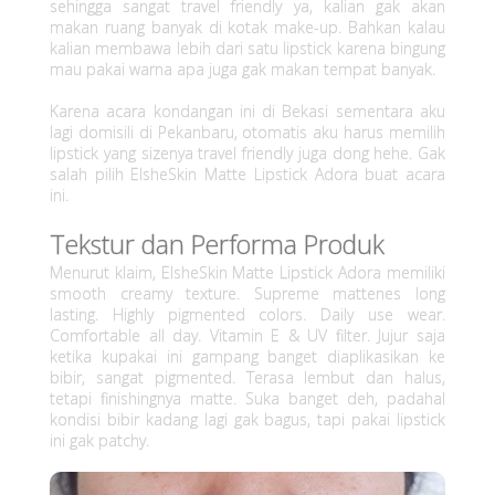
sehingga sangat travel friendly ya, kalian gak akan
makan ruang banyak di kotak make-up. Bahkan kalau
kalian membawa lebih dari satu lipstick karena bingung
mau pakai warna apa juga gak makan tempat banyak.
Karena acara kondangan ini di Bekasi sementara aku
lagi domisili di Pekanbaru, otomatis aku harus memilih
lipstick yang sizenya travel friendly juga dong hehe. Gak
salah pilih ElsheSkin Matte Lipstick Adora buat acara
ini.
Tekstur dan Performa Produk
Menurut klaim, ElsheSkin Matte Lipstick Adora memiliki
smooth creamy texture. Supreme mattenes long
lasting. Highly pigmented colors. Daily use wear.
Comfortable all day. Vitamin E & UV filter. Jujur saja
ketika kupakai ini gampang banget diaplikasikan ke
bibir, sangat pigmented. Terasa lembut dan halus,
tetapi finishingnya matte. Suka banget deh, padahal
kondisi bibir kadang lagi gak bagus, tapi pakai lipstick
ini gak patchy.