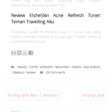
travel bag aku. Wajah langsung segar setelah
dibersihkan, dan bye jerawat hihi!
Review ElsheSkin Acne Refresh Toner:
Teman Travelling Aku
Thankyou sudah membaca blog ini. Kalian ada yang
hobby memakai lipstick bold juga gak? Silakan cerita di
kolom komentar yah!
beauty
/
Cantik
/
elsheskin
/
kecantikan
/
lipstick
/
local product
/
Makeup
/
review
26 Comments
d
i
M
Posting Lebih Baru
Beranda
Posting Lama
a
r