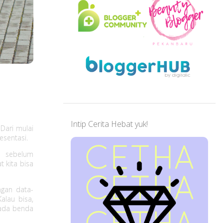
Intip Cerita Hebat yuk!
 Dari mulai
esentasi.
n sebelum
t kita bisa
gan data-
alau bisa,
pada benda