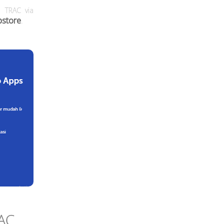
 TRAC via
pstore
.
AC