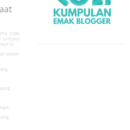
aat
ma, tidak
n protokol
kut ini:
an setelah
pang.
.
mpang.
angan.
pang.