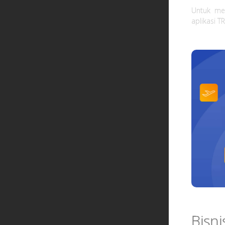
Untuk me
aplikasi T
Bisn