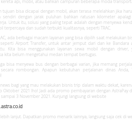
t, kereta api, mobil, atau bahkan campuran beberapa moda transporta
h tujuan bisa dicapai dengan mobil, akan terasa melelahkan jika har
 sendiri dengan jarak puluhan bahkan ratusan kilometer apalagi
rja. Untuk itu, solusi yang paling tepat adalah dengan menyewa ken
il terpercaya dan sudah terbukti kualitasnya, seperti TRAC.
C, ada berbagai macam layanan yang bisa dipilih saat melakukan bis
 seperti Airport Transfer, untuk antar jemput dari dan ke Bandara 
ktu. Kita bisa menggunakan layanan sewa mobil dengan driver, 
ika kita belum mengetahui medan tempat bertugas.
uga bisa menyewa bus dengan berbagai varian, jika memang perjala
n secara rombongan. Apapun kebutuhan perjalanan dinas Anda, 
!
news bagi yang mau melakukan bisnis trip dalam waktu dekat, karena
 Oktober 2021 lho! Jadi ada promo pembayaran dengan AstraPay da
 sampai 3 November 2021. Kunjungi langsung di website
astra.co.id
 lebih lanjut. Dapatkan promo menarik lainnya, langsung saja cek di we