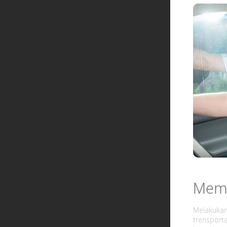
Memi
Melakuka
trensport