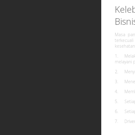
Kele
Bisni
Masa pan
terkecual
kesehatan
1.
Mela
melayani 
2.
Menye
3.
Mener
4.
Memb
5.
Setia
6.
Setia
7.
Drive