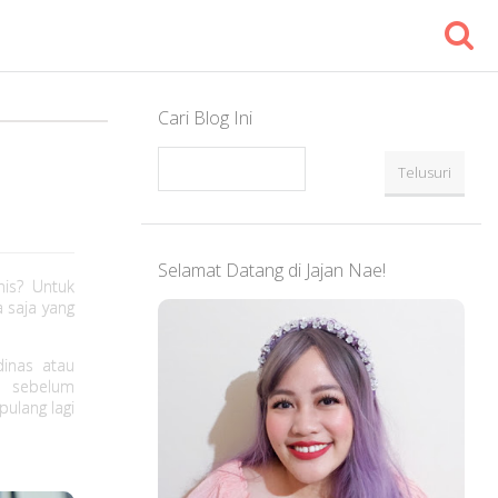
Cari Blog Ini
Selamat Datang di Jajan Nae!
nis? Untuk
a saja yang
dinas atau
g sebelum
pulang lagi