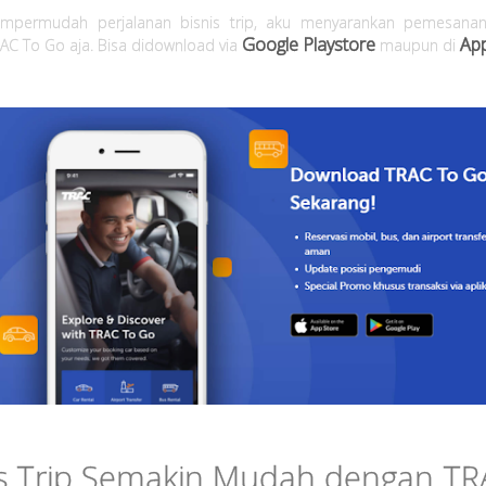
mpermudah perjalanan bisnis trip, aku menyarankan pemesanan
Google Playstore
Ap
RAC To Go aja. Bisa didownload via
maupun di
is Trip Semakin Mudah dengan TR