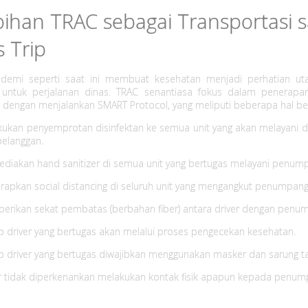
bihan TRAC sebagai Transportasi s
s Trip
demi seperti saat ini membuat kesehatan menjadi perhatian uta
i untuk perjalanan dinas. TRAC senantiasa fokus dalam penerapa
 dengan menjalankan SMART Protocol, yang meliputi beberapa hal beri
kukan penyemprotan disinfektan ke semua unit yang akan melayani d
pelanggan.
diakan hand sanitizer di semua unit yang bertugas melayani penum
apkan social distancing di seluruh unit yang mengangkut penumpang
erikan sekat pembatas (berbahan fiber) antara driver dengan penu
p driver yang bertugas akan melalui proses pengecekan kesehatan.
p driver yang bertugas diwajibkan menggunakan masker dan sarung t
r tidak diperkenankan melakukan kontak fisik apapun kepada penum