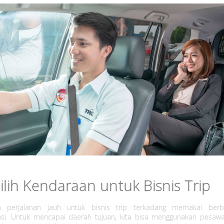
lih Kendaraan untuk Bisnis Trip
n perjalanan jauh untuk bisnis trip terkadang memakai berba
asi. Untuk mencapai daerah tujuan, kita bisa menggunakan pesawa