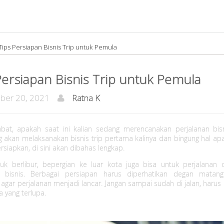
Tips Persiapan Bisnis Trip untuk Pemula
Persiapan Bisnis Trip untuk Pemula
ber 20, 2021
Ratna K
bat, apakah saat ini kalian sedang merencanakan perjalanan bis
g akan melaksanakan bisnis trip pertama kalinya dan bingung hal ap
rsiapkan, di sini akan dibahas lengkap.
tuk berlibur, bepergian ke luar kota juga bisa untuk perjalanan 
n bisnis. Berbagai persiapan harus diperhatikan degan matan
agar perjalanan menjadi lancar. Jangan sampai sudah di jalan, harus 
 yang terlupa.