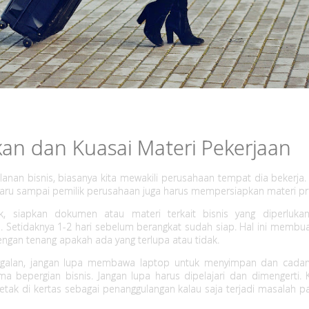
kan dan Kuasai Materi Pekerjaan
lanan bisnis, biasanya kita mewakili perusahaan tempat dia bekerja.
aru sampai pemilik perusahaan juga harus mempersiapkan materi pr
ik, siapkan dokumen atau materi terkait bisnis yang diperluka
. Setidaknya 1-2 hari sebelum berangkat sudah siap. Hal ini membua
dengan tenang apakah ada yang terlupa atau tidak.
nggalan, jangan lupa membawa laptop untuk menyimpan dan cadan
ma bepergian bisnis. Jangan lupa harus dipelajari dan dimengerti. K
cetak di kertas sebagai penanggulangan kalau saja terjadi masalah 