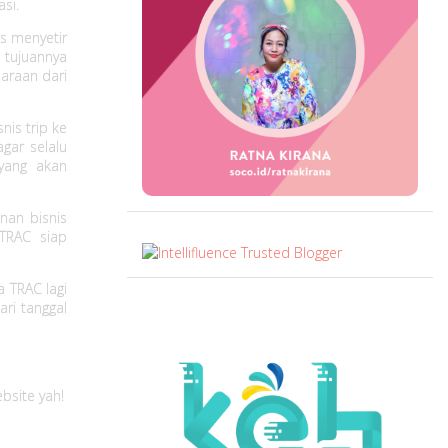
si.
us menyetir
 tujuannya
daraan dari
nis trip ke
agar selalu
yang akan
nan bisnis
TRAC siap
 TRAC lagi
ri tanggal
bsite yah!