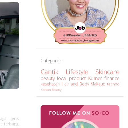
Categories
Cantik
Lifestyle
Skincare
beauty
local product
Kuliner
finance
kesehatan
Hair and Body
Makeup
techno
Korean Beauty
gai jenis
t terbang,