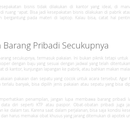
sepakatan bisnis tidak dilakukan di kantor yang ideal, di man
di ruang rapat. Bisa jadi kesepakatan bisnis dilakukan di pabrik ata
an bergantung pada materi di laptop. Kalau bisa, catat hal penti
 Barang Pribadi Secukupnya
arang secukupnya, termasuk pakaian. Ini bukan piknik tetapi untuk 
i koper dengan baju yang sesuai dengan jadwal yang telah ditentukan
pat di kantor, kunjungan lapangan ke pabrik, atau bahkan makan mala
akaian pakaian dan sepatu yang cocok untuk acara tersebut. Agar t
erlalu banyak, bisa dipilih jenis pakaian atau sepatu yang bisa dip
mperhatikan penampilan, jangan lupa membawa barang pribadi la
ata diri seperti KTP atau paspor. Obat-obatan pribadi juga j
 ke dalam tas. Karena saat dalam perjalanan, bisa saja kondisi kes
, dan harus memakai obat khusus yang jarang ditemukan di apotek 