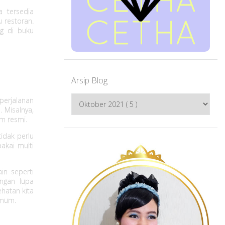
a tersedia
u restoran.
ng di buku
Arsip Blog
perjalanan
. Misalnya,
m resmi.
idak perlu
akai multi
in seperti
angan lupa
ehatan kita
umum.