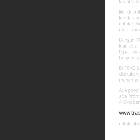
kapal lau
Jika daera
kendaraan
untuk beke
rental mob
Dengan TRA
luar kota,
tepat wa
berguna j
Di TRAC j
dilakuka
menemani
Ada good 
ada Promo
4 Oktober
www.trac.
untuk info